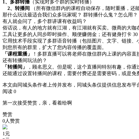
1、多群转播
（实现对多个群的实时转播）
2、转播间
（所有微信群内的课程自动保存，随时重播，还
那什么玩法最适合我们众多玩家呢？ 群转播什么鬼？怎么用？
有人就会问了，多个群讲课有收益吗？
俗话说，有人的地方就有江湖，有江湖就有买卖。微商的大咖
工具让更多的人同步即时操作、顺便赚佣金；还有健身打卡 3
它用技术手段实现了多群语音转播（包括图片、文字、链接、
到您所有的群里，扩大了您内容传播的覆盖面。
「课程重播」
！多群直播可以将老师在微信群内上课的内容直
还有转播间玩法的？
「转播间」
，顾名思义。但是呢，这个直播间特别有趣，你通
还能通过设置转播间的课程，需要付费还是需要密码，或是免
本文由同城头条作者上传并发布，同城头条仅提供信息发布平
阅读 0
第一次接受赞赏，亲，看着给啊
赞赏
0人赞赏
1
元